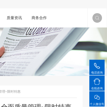
质量资讯
商务合作


电话咨询

在线咨询
管理~限时特惠

个人微信号