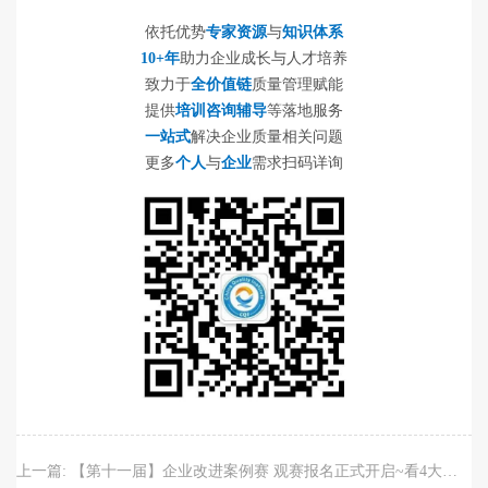
依托优势
专家资源
与
知识体系
10+年
助力企业成长与人才培养
致力于
全价值链
质量管理赋能
提供
培训咨询辅导
等落地服务
一站式
解决企业质量相关问题
更多
个人
与
企业
需求扫码详询
上一篇:
【第十一届】企业改进案例赛 观赛报名正式开启~看4大专场60个案例现场PK