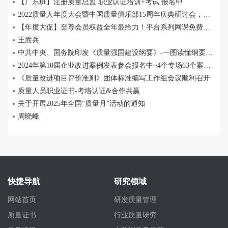
【广东班】注册质量总监 职业认证培训+考试 报名中
2022质量人年度大会暨中国质量俱乐部15周年庆典研讨会，圆满成功！
【年度大促】至尊会员权益全年最给力！平台系列网课免费畅学~
王胜兵
中共中央、国务院印发《质量强国建设纲要》-一图读懂纲要内容
2024年第10届企业改进案例发表参会报名中~4个专场63个案例现场PK！
《质量改进项目评价准则》团体标准编写工作组会议顺利召开
质量人员职业证书-考培认证&合作共赢
关于开展2025年全国“质量月”活动的通知
周晓峰
快捷导航
研究领域
网站首页
研发质量管理
质量证书
行业质量研究