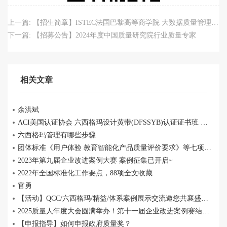
上一篇:
【招生简章】ISTEC法国巴黎高等商学院 大数据质量管理MBA 招生中
下一篇:
【招募公告】2024年度中国质量研究院行业质量专家
相关文章
余洪斌
ACI美国认证协会 六西格玛设计黄带(DFSSYB)认证证书班 上线
六西格玛管理有哪些步骤
团体标准《用户体验 教育智能化产品质量评价要求》等七项标准立项公示
2023年第九届企业改进案例大赛 案例征集已开启~
2022年全国标准化工作要点，88项全文收藏
官勇
【活动】QCC/六西格玛/精益/体系案例展示交流邀您共襄盛举！
2025质量人年度大会圆满举办！第十一届企业改进案例赛结果揭晓~
【申报指导】如何申报政府质量奖？