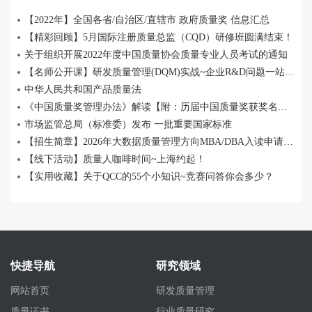
【2022年】全国各省/自治区/直辖市 政府质量奖 信息汇总
【精彩回顾】5月国际注册质量总监（CQD）研修班圆满结束！
关于组织开展2022年度中国质量协会质量专业人员考试的通知
【名师公开课】研发质量管理(DQM)实战~企业R&D问题一站式解决！
中华人民共和国产品质量法
《中国质量奖管理办法》解读【附：历届中国质量奖获奖名单】
市场监管总局（标准委）发布 一批重要国家标准
【招生简章】2026年大数据质量管理方向MBA/DBA入读申请报名中
【线下活动】质量人咖啡时间~上海约起！
【实用收藏】关于QCC的55个小知识~竞赛问答你会多少？
快捷导航
研究领域
网站首页
研发质量管理
质量证书
行业质量研究