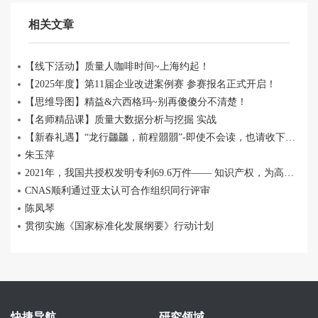
相关文章
【线下活动】质量人咖啡时间~上海约起！
【2025年度】第11届企业改进案例赛 参赛报名正式开启！
【思维导图】精益&六西格玛~别再傻傻分不清楚！
【名师精品课】质量大数据分析与挖掘 实战
【新春礼遇】“龙行龘龘，前程朤朤”-即使不会读，也请收下我的这份心意！
朱玉萍
2021年，我国共授权发明专利69.6万件—— 知识产权，为高质量发展添动力
CNAS顺利通过亚太认可合作组织同行评审
陈凤琴
贯彻实施《国家标准化发展纲要》行动计划
快捷导航
研究领域