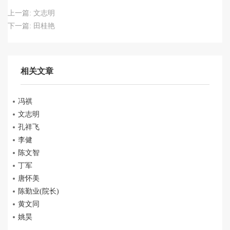
上一篇:
文志明
下一篇:
田桂艳
相关文章
冯祺
文志明
孔祥飞
李健
陈文智
丁军
唐怀美
陈勤业(院长)
黄文同
姚昊