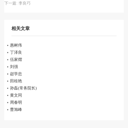
下一篇:
李良巧
相关文章
惠树伟
丁泽良
伍家熠
刘强
赵学忠
田桂艳
孙磊(常务院长)
黄文同
周春明
曹旭峰