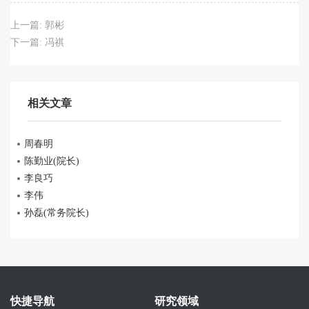
上一篇:
郭彬
下一篇:
冯祺
相关文章
周春明
陈勤业(院长)
李良巧
李伟
孙磊(常务院长)
快捷导航
研究领域