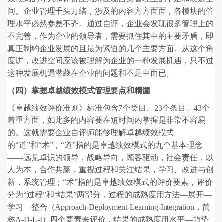
间。企业管理千头万绪，涉及的内容方方面面，各模块的管
理水平必然参差不齐。通过自评，企业会发现很多管理上的
不完善，作为企业的领导者，需要抓住其中的主要矛盾，即
真正制约企业发展的且最为紧迫的几个主要方面。从这个角
度讲，改进空间应该被理解为企业的一种发展机遇，只不过
这种发展机遇潜藏在企业的问题和不足中而已。
（四）掌握卓越绩效模式管理要点和精髓
《卓越绩效评价准则》标准包含7个类目、23个条目、43个
着重方面，如此多的内容要在短时间内掌握是非常不容易
的。这就需要企业自评师能够理解卓越绩效模式
的“道”和“术”，“道”指的是卓越绩效模式的九个基本理念
——远见卓识的领导，战略导向，顾客驱动，社会责任，以
人为本，合作共赢，重视过程和关注结果，学习、改进与创
新，系统管理；“术”指的是卓越绩效模式的评价要素，评价
分为“过程”和“结果”两部分，过程的成熟度用方法—展开—
学习—整合（Approach-Deployment-Learning-Integration，简
称A-D-L-I）四个要素来评价，结果的成熟度用水平—趋势