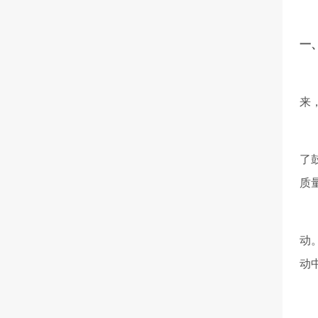
一
来
了
质
动
动