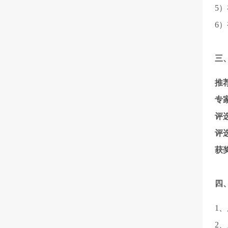
5
6
三
推
专
评
评
获
四
1
2