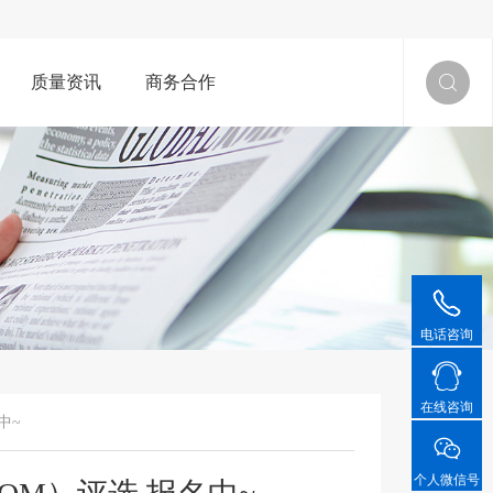
质量资讯
商务合作


电话咨询

在线咨询
中~

个人微信号