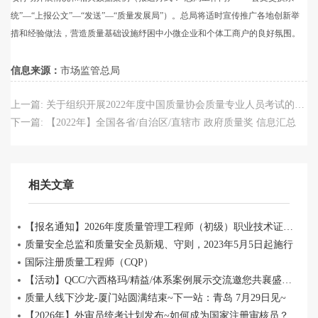
统”—“上报公文”—“发送”—“质量发展局”）。总局将适时宣传推广各地创新举
措和经验做法，营造质量基础设施纾困中小微企业和个体工商户的良好氛围。
信息来源：
市场监管总局
上一篇:
关于组织开展2022年度中国质量协会质量专业人员考试的通知
下一篇:
【2022年】全国各省/自治区/直辖市 政府质量奖 信息汇总
相关文章
【报名通知】2026年度质量管理工程师（初级）职业技术证书 培训+考试
质量安全总监和质量安全员新规、守则，2023年5月5日起施行
国际注册质量工程师（CQP）
【活动】QCC/六西格玛/精益/体系案例展示交流邀您共襄盛举！
质量人线下沙龙-厦门站圆满结束~下一站：青岛 7月29日见~
【2026年】外审员统考计划发布~如何成为国家注册审核员？