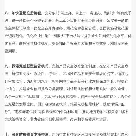
八、加快登记注册流程。
充分依托“网上办、掌上办、寄递办、预约办”等有效手
段，进一步提升企业登记注册、药品审评审批注册等办理时效。落实统一的市
场主体登记制度，优化企业开办服务，规范名称登记管理，全面实施经营范围
登记规范化。优化企业注销“一网服务”平台功能，提升企业注销便利化水平。优
化专利、商标审查协作机制，提高知识产权审查质量和审查效率，缩短专利审
查周期。
九、探索完善新型监管模式。
完善产品安全沙盒监管制度，在坚守产品安全底
线，确保避免发生系统性、行业性、区域性产品质量安全事故前提下，适度包
容审慎监管，为新能源汽车、智能网联产品等新兴行业发展保驾护航，提振产
业信心。推进企业信用风险分类管理，对信用风险低和信用风险一般的企业，
给予一定时间“观察期”，探索推行触发式监管，在严守安全底线前提下，给予企
业充足的发展空间。创新电梯监管模式，推进电梯按需维保，鼓励“保险+服
务”、“电梯养老保险”等保险模式的创新和应用，推动地方政府和有关部门多种
方式筹措资金，着力破解老旧电梯修理、改造和更新费用的难题。
十、强化防疫物资专项整治。
严厉打击和整治医用防疫物资领域的突出问题和