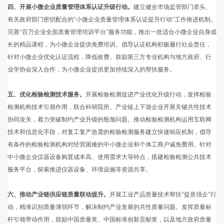
四、开展小微企业质量管理体系认证升级行动。
建立健全市场监管部门牵头、
有关政府部门密切配合的“小微企业质量管理体系认证提升行动”工作推进机制。
完善“百万企业全面质量管理培训平台”服务功能，推出一批适合小微企业自身成
长的精品课程，为小微企业提供免费培训。倡导认证机构积极履行社会责任，
针对小微企业优化认证流程，降低收费。鼓励第三方专业机构与地方政府、行
业学协会深入合作，为小微企业提供更加持续深入的帮扶服务。
五、优化检验检测技术服务。
开展检验检测促进产业优化升级行动，发挥检验
检测机构技术引领作用，联合科研院所、产业链上下游企业开展关键共性技术
协同攻关，着力突破制约产业升级的瓶颈问题。推动检验检测机构运用互联网
技术和信息化手段，对复工复产急需的检验检测服务建立快速响应机制，倡导
有条件的检验检测机构对经营困难的中小微企业和个体工商户减免费用。针对
中小微企业仪器设备购置成本高、使用需求大等特点，搭建检验检测公共技术
服务平台，探索推进仪器设备、环境设施等资源共享。
六、推动产业链供应链质量联动提升。
开展工业产品质量技术帮扶“提质强企”行
动，精准识别质量薄弱环节，解决制约产业发展的共性质量问题。发挥质量标
杆引领带动作用，鼓励中国质量奖、中国标准创新贡献奖，以及地方政府质量