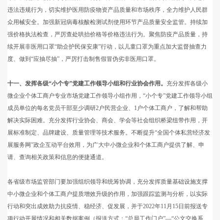
违法违规行为，切实维护医用防疫物资产品质量和市场秩序，全力维护人民群
众用械安全。加强新冠病毒核酸检测试剂使用环节产品质量安全监管。持续加
强价格执法检查，严厉查处哄抬价格等价格违法行为。聚焦防疫产品质量，持
续开展非医用口罩“助企护民保安康”行动，以儿童口罩为重点加大监督抽查力
度、做到“应抽尽抽”，严厉打击制售假冒伪劣非医用口罩。
十一、发挥各级“小个专”党建工作领导小组和行业协会作用。
充分发挥各级小
微企业个体工商户专业市场党建工作领导小组作用，“小个专”党建工作领导小组
成员单位的每名党员干部至少调研2户民营企业、1户个体工商户，了解和帮助
解决实际困难。充分发挥行业协会、商会、学会等社会组织桥梁纽带作用，开
展标准制定、品牌建设、质量管理等技术服务。不断提升“全国个体私营经济发
展服务网”政企互动平台效用，为广大中小微企业和个体工商户提供了解、申
请、查询相关政策和信息的便捷通道。
各省级市场监管部门要加强组织领导和统筹协调，充分发挥质量基础设施支撑
中小微企业和个体工商户提质增效升级的作用，加强跟踪监测与分析，以实际
行动和突出成效助力抗疫情、稳经济、促发展，并于2022年11月15日前报送专
项行动开展情况和相关数据案例（报送方式：“总局工作门户”—“公文交换系