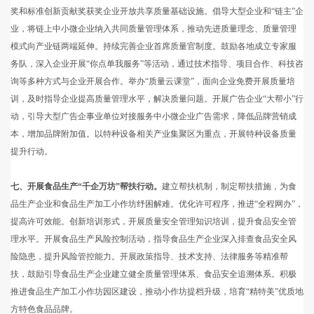
奖和标准创新贡献奖获奖企业开放共享质量基础设施。倡导大型企业和“链主”企
业，将链上中小微企业纳入共同质量管理体系，推动先进质量理念、质量管理
模式向产业链两端延伸。持续完善企业首席质量官制度。鼓励各地成立专家服
务队，深入企业开展“你点单我服务”等活动，通过技术指导、项目合作、科技咨
询等多种方式与企业开展合作。举办“质量云课堂”，面向企业免费开展质量培
训，及时指导企业提高质量管理水平，解决质量问题。开展广告企业“大帮小”行
动，引导大型广告企事业单位对接服务中小微企业广告需求，降低品牌营销成
本，增加品牌附加值。以特种设备相关产业集聚区为重点，开展特种设备质量
提升行动。
七、开展食品生产“千企万坊”帮扶行动。
建立帮扶机制，制定帮扶措施，为食
品生产企业和食品生产加工小作坊纾困解难。优化许可程序，推进“全程网办”，
提高许可效能。创新培训形式，开展质量安全管理知识培训，提升食品安全管
理水平。开展食品生产风险控制活动，指导食品生产企业深入排查食品安全风
险隐患，提升风险管控能力。开展政策指导、技术支持、法律服务等精准帮
扶，鼓励引导食品生产企业建立健全质量管理体系、食品安全追溯体系。积极
推进食品生产加工小作坊园区建设，推动小作坊提档升级，培育“精特美”优质地
方特色食品品牌。