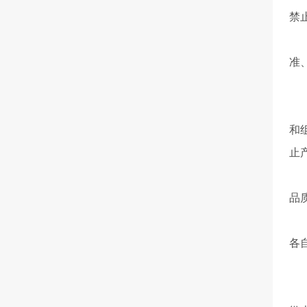
禁
第
准
对
第
和
止
第
品
县
各
法
第