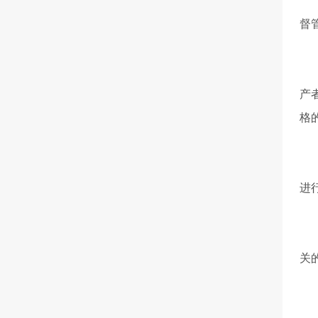
生
督
第
第
产
格
监
第
进
(
(
关
(
(