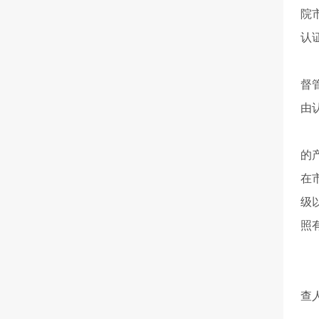
院
认
国
督
由
第
的
在
级
照
国
根
查