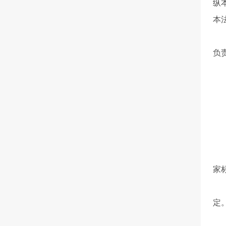
纵
本
各
负
第
市
第
第
第
第
家
禁
定
第