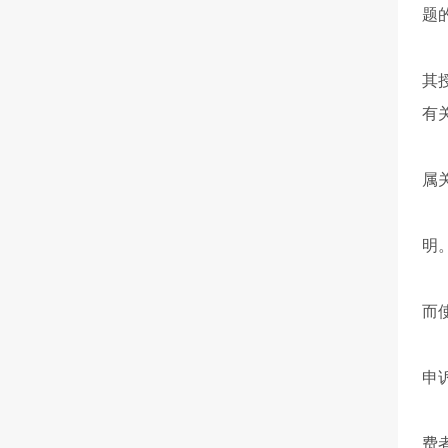
题
第
其
有
第
属
第
明
产
而
第
申
第
费